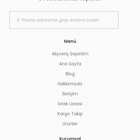
E
-
P
o
s
Menü
t
a
Alışveriş Sepetim
*
Ana Sayfa
Blog
Hakkımızda
İletişim
İstek Listesi
Kargo Takip
Ürünler
Kurumsal