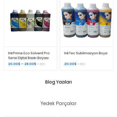
InkPrime Eco Solvent Pro
InkTec Sublimasyon Boya
Serisi Dijital Baskı Boyası
Fiyat
20.00
$
–
28.00
$
20.00
$
+ KDV
+ KDV
aralığı:
20.00$
-
Blog Yazıları
28.00$
Yedek Parçalar