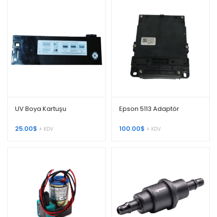
UV Boya Kartuşu
Epson 5113 Adaptör
25.00
$
100.00
$
+ KDV
+ KDV