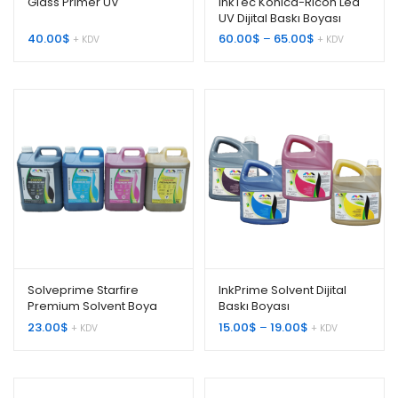
Glass Primer UV
InkTec Konica-Ricoh Led
UV Dijital Baskı Boyası
Fiyat
40.00
$
60.00
$
–
65.00
$
+ KDV
+ KDV
aralığı:
60.00$
-
65.00$
Solveprime Starfire
InkPrime Solvent Dijital
Premium Solvent Boya
Baskı Boyası
Fiyat
23.00
$
15.00
$
–
19.00
$
+ KDV
+ KDV
aralığı:
15.00$
-
19.00$