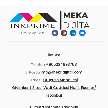
Bizi Takip Edin :
İletişim
Telefon
+905324993758
E-Posta
info@mekadijital.com
Adres :
Oruçreis Mahallesi
Giyimkent Sitesi Vadi Caddesi No:14 Esenler/
İstanbul
E-Posta Listemize Kaydolun