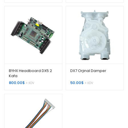
8.00$
-
10.00$
BYHX Headboard DX5 2
DX7 Orjinal Damper
Kafa
800.00
$
50.00
$
+ KDV
+ KDV