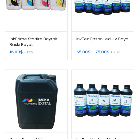
InkPrime Starfire Bayrak
InkTec Epson Led UV Boya
Baskı Boyası
Fiyat
16.00
$
65.00
$
–
75.00
$
+ KDV
+ KDV
aralığı:
65.00$
-
75.00$