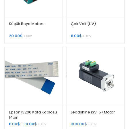
Küçük Boya Motoru
Çek Valf (UV)
20.00
$
8.00
$
+ KDV
+ KDV
Epson I3200 Kafa Kablosu
Leadshine iSV-57 Motor
14pin
Fiyat
8.00
$
–
10.00
$
300.00
$
+ KDV
+ KDV
aralığı: