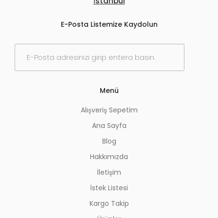
İstanbul
E-Posta Listemize Kaydolun
E
-
P
o
s
Menü
t
a
Alışveriş Sepetim
*
Ana Sayfa
Blog
Hakkımızda
İletişim
İstek Listesi
Kargo Takip