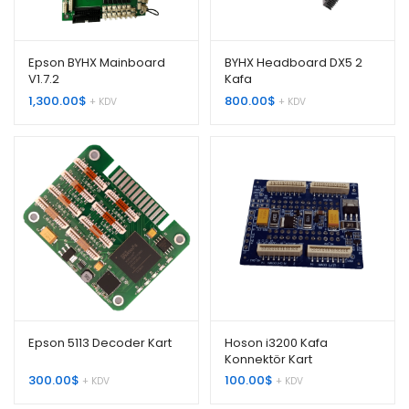
Epson BYHX Mainboard
BYHX Headboard DX5 2
V1.7.2
Kafa
1,300.00
$
800.00
$
+ KDV
+ KDV
Epson 5113 Decoder Kart
Hoson i3200 Kafa
Konnektör Kart
300.00
$
100.00
$
+ KDV
+ KDV